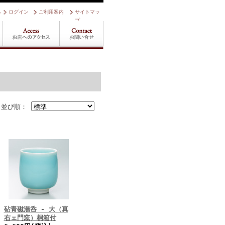
る
ログイン
ご利用案内
サイトマッ
プ
並び順：
砧青磁湯呑 - 大（真
右ェ門窯）桐箱付