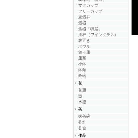
マグカップ
フリーカップ
麦酒杯
酒器
酒器「特選」
洋杯（ワイングラス）
箸置き
ボウル
銘々皿
皿類
小鉢
鉢類
飯碗
花
花瓶
壺
水盤
茶
抹茶碗
香炉
香合
作品