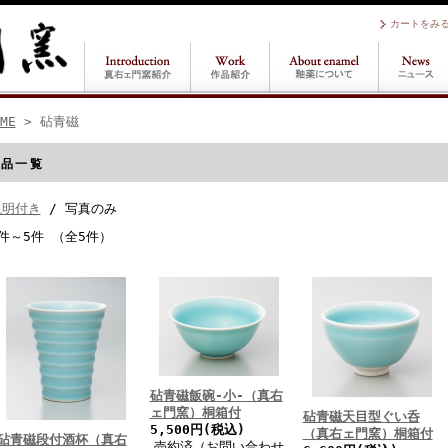
カートをみ
ME
> 砧青磁
商品一覧
説明付き
/ 写真のみ
件～5件 （全5件）
砧青磁飯碗-小-（真右
ェ門窯）桐箱付
砧青磁天目型ぐい呑
5,500円(税込)
（真右ェ門窯）桐箱付
砧青磁段付酒杯（真右
売約済（お問い合わせ