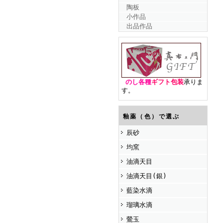
陶板
小作品
出品作品
のし各種
ギフト包装
承りま
す。
釉薬（色）で選ぶ
辰砂
均窯
油滴天目
油滴天目(銀)
藍染水滴
瑠璃水滴
鶯玉