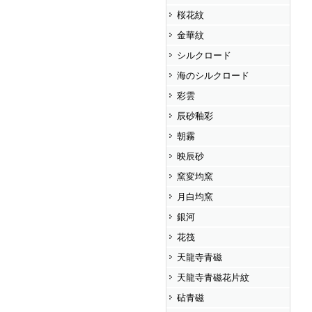
桜花紋
金華紋
シルクロード
海のシルクロード
彩雲
辰砂釉彩
朝霧
映辰砂
窯変均窯
月白均窯
銀河
花筏
天龍寺青磁
天龍寺青磁花片紋
砧青磁