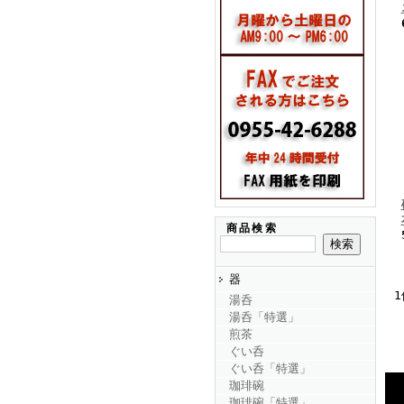
商品検索
器
1
湯呑
湯呑「特選」
煎茶
ぐい呑
ぐい呑「特選」
珈琲碗
珈琲碗「特選」