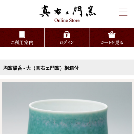
均窯湯呑 - 大（真右ェ門窯）桐箱付